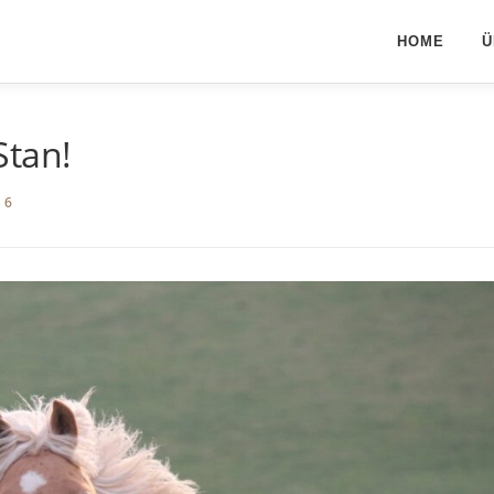
HOME
Ü
Stan!
16